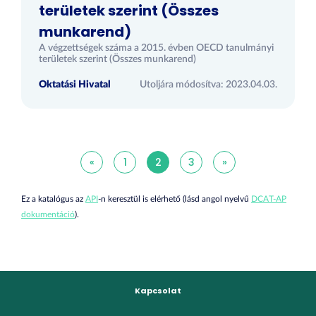
területek szerint (Összes
munkarend)
A végzettségek száma a 2015. évben OECD tanulmányi
területek szerint (Összes munkarend)
Oktatási Hivatal
Utoljára módosítva: 2023.04.03.
«
1
2
3
»
Ez a katalógus az
API
-n keresztül is elérhető (lásd angol nyelvű
DCAT-AP
dokumentáció
).
Kapcsolat