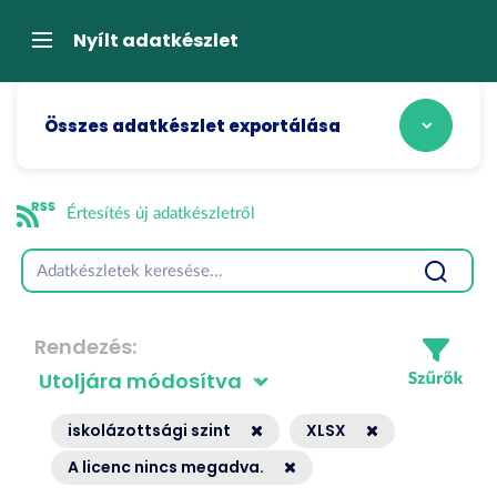
Tartalom
átugrása
Navigáció
Nyílt adatkészlet
Összes adatkészlet exportálása
Értesítés új adatkészletről
Rendezés
iskolázottsági szint
XLSX
A licenc nincs megadva.