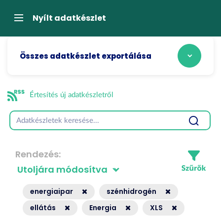
Tartalom
átugrása
Navigáció
Nyílt adatkészlet
Összes adatkészlet exportálása
Értesítés új adatkészletről
Rendezés
energiaipar
szénhidrogén
ellátás
Energia
XLS