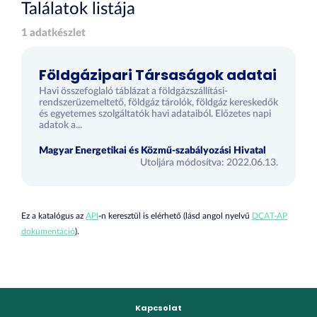
Találatok listája
1 adatkészlet
Földgázipari Társaságok adatai
Havi összefoglaló táblázat a földgázszállítási-
rendszerüzemeltető, földgáz tárolók, földgáz kereskedők
és egyetemes szolgáltatók havi adataiból. Előzetes napi
adatok a...
Magyar Energetikai és Közmű-szabályozási Hivatal
Utoljára módosítva: 2022.06.13.
Ez a katalógus az
API
-n keresztül is elérhető (lásd angol nyelvű
DCAT-AP
dokumentáció
).
Kapcsolat