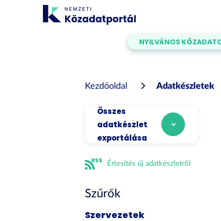
Tartalom
átugrása
NYILVÁNOS KÖZADAT
Kezdőoldal
Adatkészletek
Összes
adatkészlet
exportálása
Értesítés új adatkészletről
Szűrők
Szervezetek