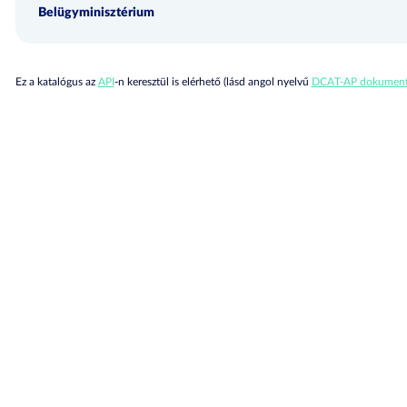
Belügyminisztérium
Ez a katalógus az
API
-n keresztül is elérhető (lásd angol nyelvű
DCAT-AP dokument