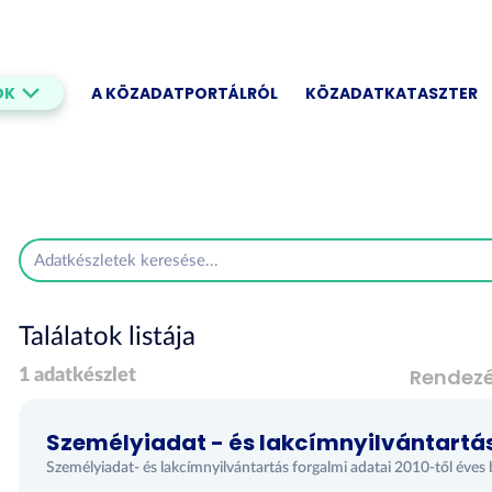
OK
A KÖZADATPORTÁLRÓL
KÖZADATKATASZTER
Találatok listája
Rendez
1 adatkészlet
Személyiadat - és lakcímnyilvántartá
Személyiadat- és lakcímnyilvántartás forgalmi adatai 2010-től éves