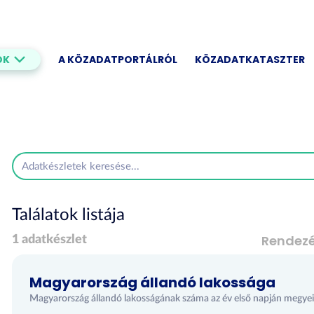
OK
A KÖZADATPORTÁLRÓL
KÖZADATKATASZTER
Találatok listája
Rendez
1 adatkészlet
Magyarország állandó lakossága
Magyarország állandó lakosságának száma az év első napján megyei 