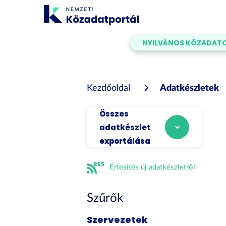
Tartalom
átugrása
NYILVÁNOS KÖZADAT
Kezdőoldal
Adatkészletek
Összes
adatkészlet
exportálása
Értesítés új adatkészletről
Szűrők
Szervezetek