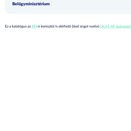
Belügyminisztérium
Ez a katalógus az
API
-n keresztül is elérhető (lásd angol nyelvű
DCAT-AP dokument