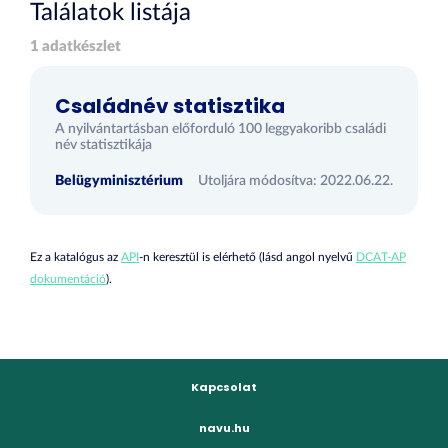
Találatok listája
1 adatkészlet
Családnév statisztika
A nyilvántartásban előforduló 100 leggyakoribb családi
név statisztikája
Belügyminisztérium
Utoljára módosítva: 2022.06.22.
Ez a katalógus az
API
-n keresztül is elérhető (lásd angol nyelvű
DCAT-AP
dokumentáció
).
Kapcsolat
navu.hu