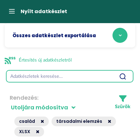
Tartalom
átugrása
Navigáció
Nyílt adatkészlet
Összes adatkészlet exportálása
Értesítés új adatkészletről
Rendezés
család
társadalmi elemzés
XLSX