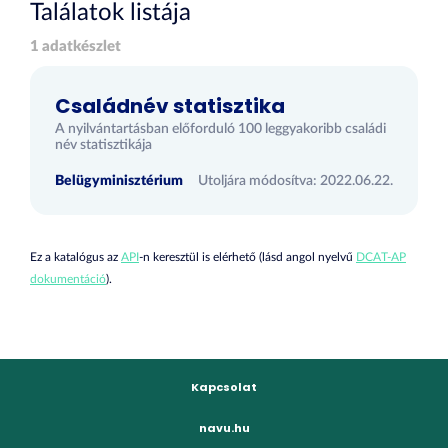
Találatok listája
1 adatkészlet
Családnév statisztika
A nyilvántartásban előforduló 100 leggyakoribb családi
név statisztikája
Belügyminisztérium
Utoljára módosítva: 2022.06.22.
Ez a katalógus az
API
-n keresztül is elérhető (lásd angol nyelvű
DCAT-AP
dokumentáció
).
Kapcsolat
navu.hu