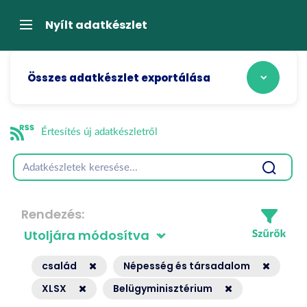
Tartalom
átugrása
Navigáció
Nyílt adatkészlet
Összes adatkészlet exportálása
Értesítés új adatkészletről
Rendezés
család
Népesség és társadalom
XLSX
Belügyminisztérium