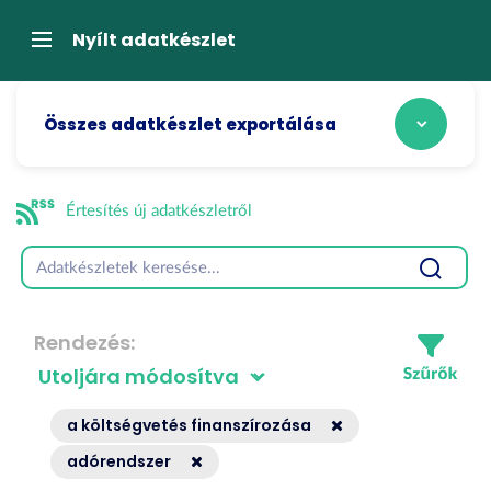
Tartalom
átugrása
Navigáció
Nyílt adatkészlet
Összes adatkészlet exportálása
Értesítés új adatkészletről
Rendezés
a költségvetés finanszírozása
adórendszer