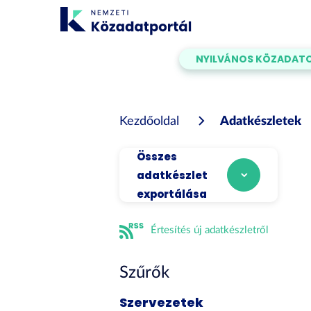
Tartalom
átugrása
NYILVÁNOS KÖZADAT
Kezdőoldal
Adatkészletek
Összes
adatkészlet
exportálása
Értesítés új adatkészletről
Szűrők
Szervezetek