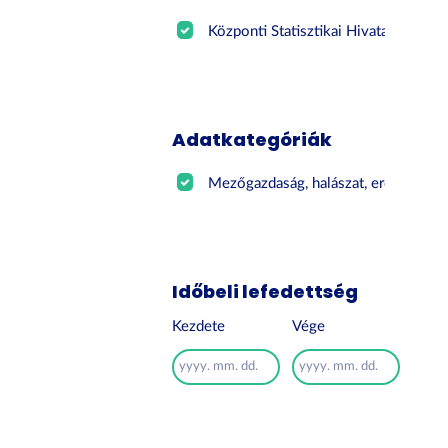
Központi Statisztikai Hivatal
(117)
Adatkategóriák
Mezőgazdaság, halászat, erd...
(117)
Időbeli lefedettség
Kezdete
Vége