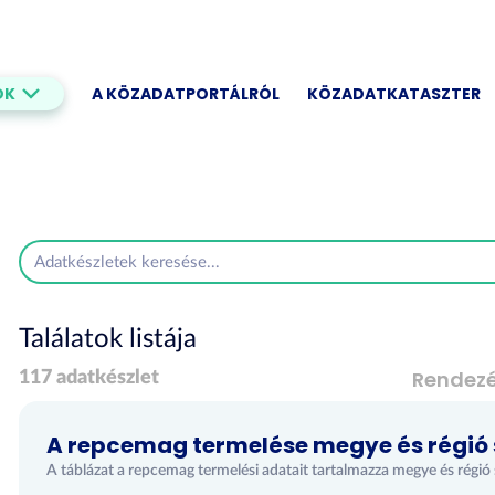
OK
A KÖZADATPORTÁLRÓL
KÖZADATKATASZTER
Találatok listája
Rendez
117 adatkészlet
A repcemag termelése megye és régió 
A táblázat a repcemag termelési adatait tartalmazza megye és régió 