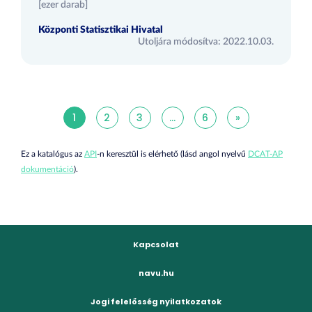
[ezer darab]
Központi Statisztikai Hivatal
Utoljára módosítva: 2022.10.03.
1
2
3
...
6
»
Ez a katalógus az
API
-n keresztül is elérhető (lásd angol nyelvű
DCAT-AP
dokumentáció
).
Kapcsolat
navu.hu
Jogi felelősség nyilatkozatok