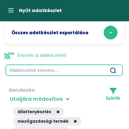
Tartalom
átugrása
Navigáció
Nyílt adatkészlet
Összes adatkészlet exportálása
Értesítés új adatkészletről
Rendezés
állattenyésztés
mezőgazdasági termék