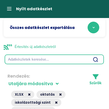
Tartalom
átugrása
Navigáció
Nyílt adatkészlet
Összes adatkészlet exportálása
Értesítés új adatkészletről
Rendezés
XLSX
oktatás
iskolázottsági szint