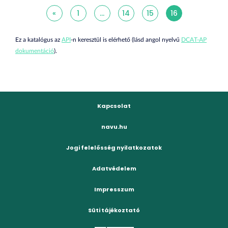
«
1
...
14
15
16
Ez a katalógus az
API
-n keresztül is elérhető (lásd angol nyelvű
DCAT-AP
dokumentáció
).
Kapcsolat
navu.hu
Jogi felelősség nyilatkozatok
Adatvédelem
Impresszum
Süti tájékoztató