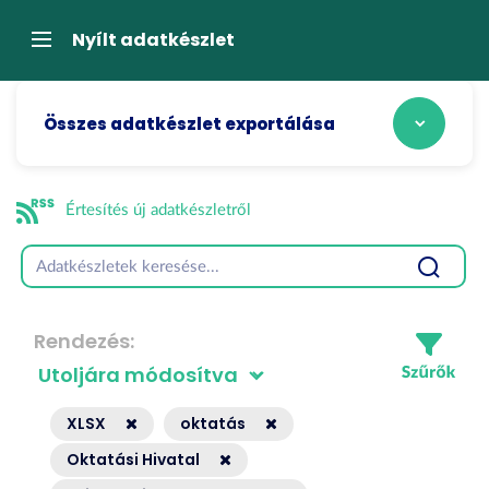
Tartalom
átugrása
Navigáció
Nyílt adatkészlet
Összes adatkészlet exportálása
Értesítés új adatkészletről
Rendezés
XLSX
oktatás
Oktatási Hivatal