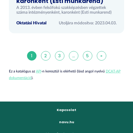
karonként (Esti munkarend)
A 2013. évben felsőfokú szakképzésben végzettek
száma intézményenként, karonként (Esti munkarend)
Oktatási Hivatal
Utoljára módosítva: 2023.04.03.
1
2
3
...
5
»
Ez a katalógus az
API
-n keresztül is elérhető (lásd angol nyelvű
DCAT-AP
dokumentáció
).
Kapcsolat
navu.hu