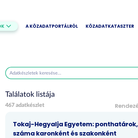
OK
A KÖZADATPORTÁLRÓL
KÖZADATKATASZTER
Találatok listája
Rendez
467 adatkészlet
Tokaj-Hegyalja Egyetem: ponthatárok, 
száma karonként és szakonként