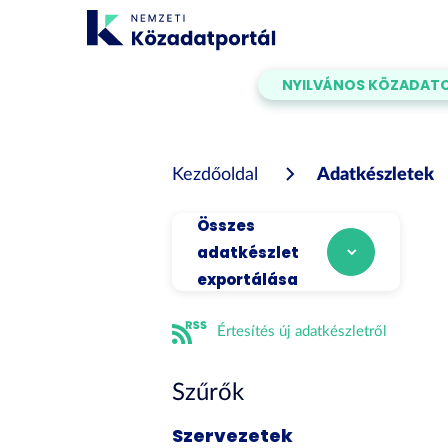
Tartalom
átugrása
NYILVÁNOS KÖZADAT
Kezdőoldal
Adatkészletek
Összes
adatkészlet
exportálása
Értesítés új adatkészletről
Szűrők
Szervezetek