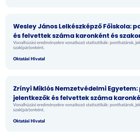
Wesley János Lelkészképző Főiskola: p
és felvettek száma karonként és szako
(467)
Vonalhúzási eredményekre vonatkozó statisztikák: ponthatárok, jel
szak(pár)onként.
Oktatási Hivatal
Zrínyi Miklós Nemzetvédelmi Egyetem:
jelentkezők és felvettek száma karonk
Vonalhúzási eredményekre vonatkozó statisztikák: ponthatárok, jel
szak(pár)onként.
Oktatási Hivatal