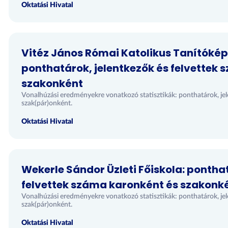
Oktatási Hivatal
Vitéz János Római Katolikus Tanítókép
ponthatárok, jelentkezők és felvettek
szakonként
Vonalhúzási eredményekre vonatkozó statisztikák: ponthatárok, jel
szak(pár)onként.
Oktatási Hivatal
Wekerle Sándor Üzleti Főiskola: ponthat
felvettek száma karonként és szakonk
Vonalhúzási eredményekre vonatkozó statisztikák: ponthatárok, jel
szak(pár)onként.
Oktatási Hivatal