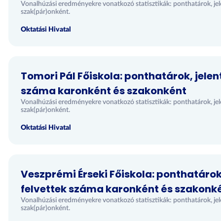
Vonalhúzási eredményekre vonatkozó statisztikák: ponthatárok, jel
szak(pár)onként.
Oktatási Hivatal
Tomori Pál Főiskola: ponthatárok, jelen
száma karonként és szakonként
Vonalhúzási eredményekre vonatkozó statisztikák: ponthatárok, jel
szak(pár)onként.
Oktatási Hivatal
Veszprémi Érseki Főiskola: ponthatárok
felvettek száma karonként és szakonk
Vonalhúzási eredményekre vonatkozó statisztikák: ponthatárok, jel
szak(pár)onként.