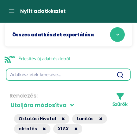
Tartalom
átugrása
Navigáció
Nyílt adatkészlet
Összes adatkészlet exportálása
Értesítés új adatkészletről
Rendezés
Oktatási Hivatal
tanítás
oktatás
XLSX