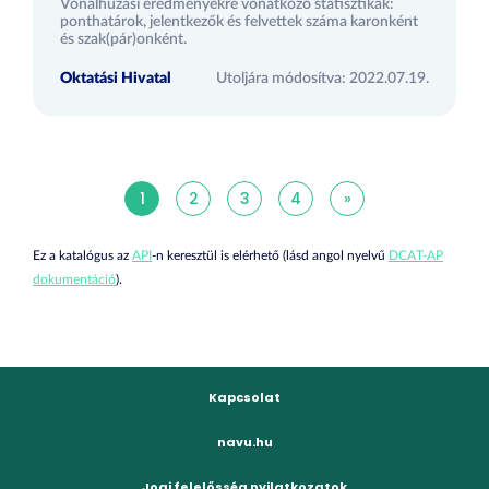
Vonalhúzási eredményekre vonatkozó statisztikák:
ponthatárok, jelentkezők és felvettek száma karonként
és szak(pár)onként.
Oktatási Hivatal
Utoljára módosítva: 2022.07.19.
1
2
3
4
»
Ez a katalógus az
API
-n keresztül is elérhető (lásd angol nyelvű
DCAT-AP
dokumentáció
).
Kapcsolat
navu.hu
Jogi felelősség nyilatkozatok