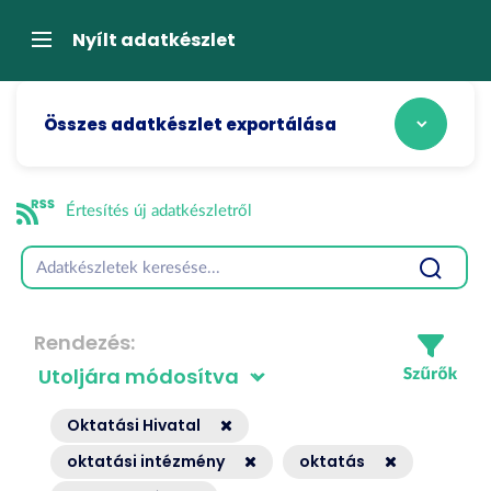
Tartalom
átugrása
Navigáció
Nyílt adatkészlet
Összes adatkészlet exportálása
Értesítés új adatkészletről
Rendezés
Oktatási Hivatal
oktatási intézmény
oktatás