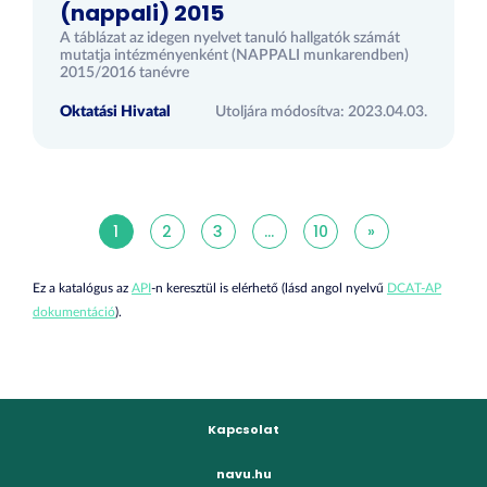
(nappali) 2015
A táblázat az idegen nyelvet tanuló hallgatók számát
mutatja intézményenként (NAPPALI munkarendben)
2015/2016 tanévre
Oktatási Hivatal
Utoljára módosítva: 2023.04.03.
1
2
3
...
10
»
Ez a katalógus az
API
-n keresztül is elérhető (lásd angol nyelvű
DCAT-AP
dokumentáció
).
Kapcsolat
navu.hu