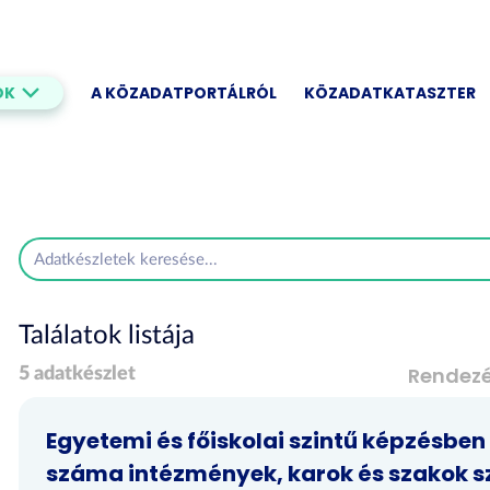
OK
A KÖZADATPORTÁLRÓL
KÖZADATKATASZTER
Találatok listája
Rendez
5 adatkészlet
Egyetemi és főiskolai szintű képzésben
száma intézmények, karok és szakok sze