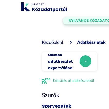
Tartalom
átugrása
NYILVÁNOS KÖZADAT
Kezdőoldal
Adatkészletek
Összes
adatkészlet
exportálása
Értesítés új adatkészletről
Szűrők
Szervezetek