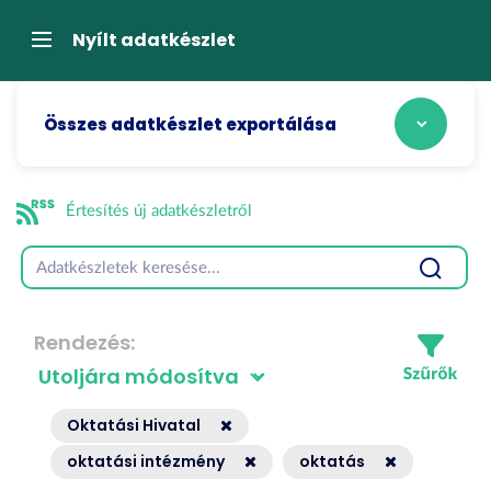
Tartalom
átugrása
Navigáció
Nyílt adatkészlet
Összes adatkészlet exportálása
Értesítés új adatkészletről
Rendezés
Oktatási Hivatal
oktatási intézmény
oktatás