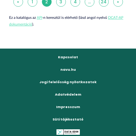
«
1
2
3
4
...
24
»
Ez a katalógus az
API
-n keresztül is elérhető (lásd angol nyelvű
DCAT-AP
dokumentáció
).
Kapcsolat
navu.hu
Jogi felelősség nyilatkozatok
Adatvédelem
Impresszum
Süti tájékoztató