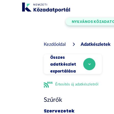
Tartalom
átugrása
NYILVÁNOS KÖZADAT
Kezdőoldal
Adatkészletek
Összes
adatkészlet
exportálása
Értesítés új adatkészletről
Szűrők
Szervezetek