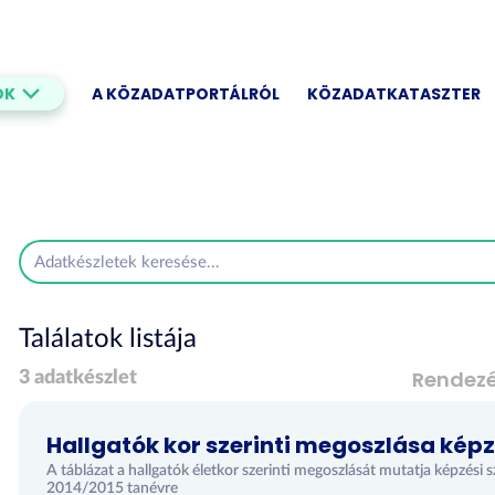
OK
A KÖZADATPORTÁLRÓL
KÖZADATKATASZTER
Találatok listája
Rendez
3 adatkészlet
Hallgatók kor szerinti megoszlása képz
A táblázat a hallgatók életkor szerinti megoszlását mutatja képzé
2014/2015 tanévre