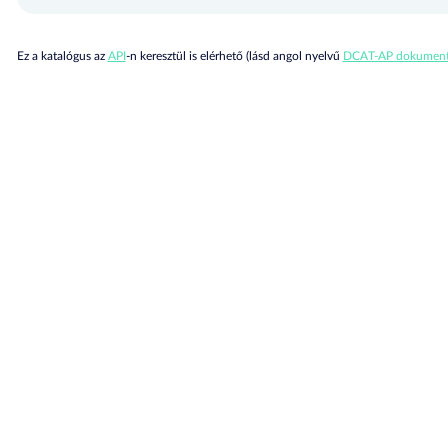
Ez a katalógus az
API
-n keresztül is elérhető (lásd angol nyelvű
DCAT-AP dokument