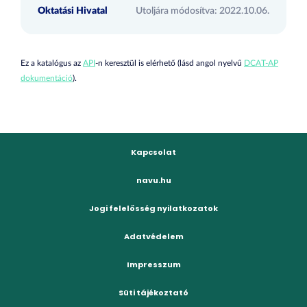
Oktatási Hivatal
Utoljára módosítva: 2022.10.06.
Ez a katalógus az
API
-n keresztül is elérhető (lásd angol nyelvű
DCAT-AP
dokumentáció
).
Kapcsolat
navu.hu
Jogi felelősség nyilatkozatok
Adatvédelem
Impresszum
Süti tájékoztató