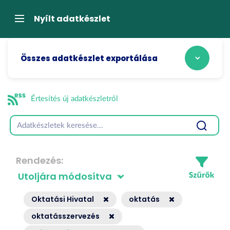
Tartalom
átugrása
Navigáció
Nyílt adatkészlet
Összes adatkészlet exportálása
Értesítés új adatkészletről
Rendezés
Oktatási Hivatal
oktatás
oktatásszervezés