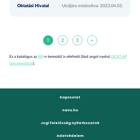
Oktatási Hivatal
Utoljára módosítva: 2023.04.03.
1
2
3
»
Ez a katalógus az
API
-n keresztül is elérhető (lásd angol nyelvű
DCAT-AP
dokumentáció
).
Kapcsolat
navu.hu
Jogi felelősség nyilatkozatok
Adatvédelem