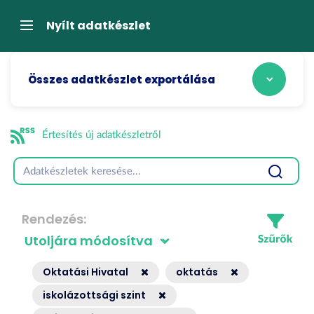
Tartalom
átugrása
Navigáció
Nyílt adatkészlet
Összes adatkészlet exportálása
Értesítés új adatkészletről
Rendezés
Oktatási Hivatal
oktatás
iskolázottsági szint