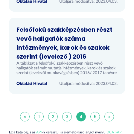
Oktatási Hivatal
Utoljára módosítva: 2023.04.03.
Felsőfokú szakképzésben részt
vevő hallgatók száma
intézmények, karok és szakok
szerint (levelező ) 2016
A táblázat a felsőfokú szakképzésben részt vevő
hallgatók számát mutatja intézmények, karok és szakok
szerint (levelezői munkavégzésben) 2016/ 2017 tanévre
Oktatási Hivatal
Utoljára módosítva: 2023.04.03.
«
1
2
3
4
5
»
Ez a katalógus az
API
-n keresztül is elérhető (lásd angol nyelvű
DCAT-AP