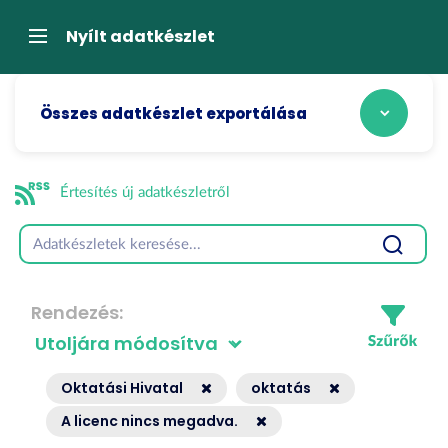
Tartalom
átugrása
Navigáció
Nyílt adatkészlet
Összes adatkészlet exportálása
Értesítés új adatkészletről
Rendezés
Oktatási Hivatal
oktatás
A licenc nincs megadva.