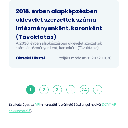
2018. évben alapképzésben
oklevelet szerzettek száma
intézményenként, karonként
(Távoktatás)
A 2018. évben alapképzésben oklevelet szerzettek
száma intézményenként, karonként (Távoktatás)
Oktatási Hivatal
Utoljára módosítva: 2022.10.20.
1
2
3
...
24
»
Ez a katalógus az
API
-n keresztül is elérhető (lásd angol nyelvű
DCAT-AP
dokumentáció
).