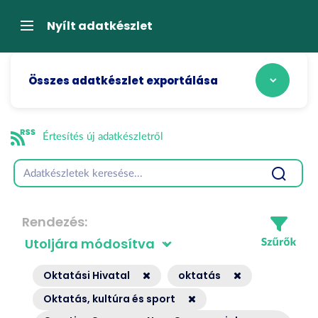
Tartalom
átugrása
Navigáció
Nyílt adatkészlet
Összes adatkészlet exportálása
Értesítés új adatkészletről
Rendezés
Oktatási Hivatal
oktatás
Oktatás, kultúra és sport