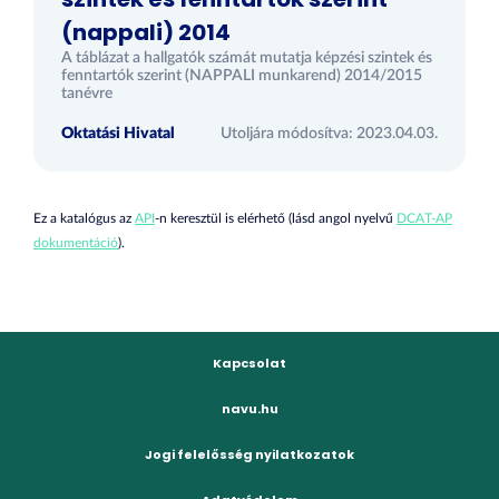
(nappali) 2014
A táblázat a hallgatók számát mutatja képzési szintek és
fenntartók szerint (NAPPALI munkarend) 2014/2015
tanévre
Oktatási Hivatal
Utoljára módosítva: 2023.04.03.
Ez a katalógus az
API
-n keresztül is elérhető (lásd angol nyelvű
DCAT-AP
dokumentáció
).
Kapcsolat
navu.hu
Jogi felelősség nyilatkozatok