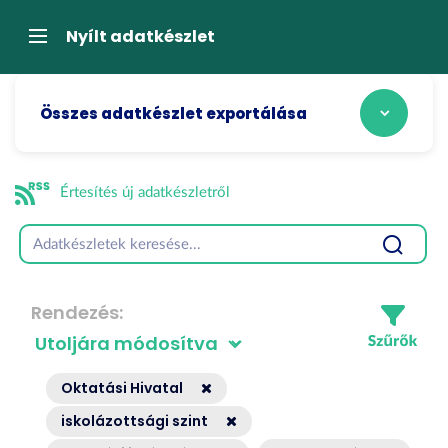
Tartalom
átugrása
Navigáció
Nyílt adatkészlet
Összes adatkészlet exportálása
Értesítés új adatkészletről
Rendezés
Oktatási Hivatal
iskolázottsági szint