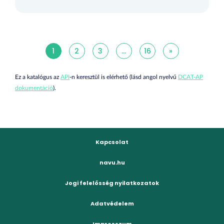
1
2
3
...
16
»
Ez a katalógus az
API
-n keresztül is elérhető (lásd angol nyelvű
DCAT-AP
dokumentáció
).
Kapcsolat
navu.hu
Jogi felelősség nyilatkozatok
Adatvédelem