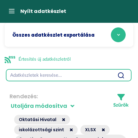
Tartalom
átugrása
Navigáció
Nyílt adatkészlet
Összes adatkészlet exportálása
Értesítés új adatkészletről
Rendezés
Oktatási Hivatal
iskolázottsági szint
XLSX