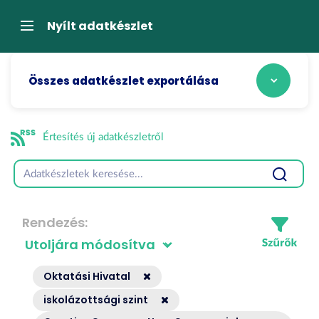
Tartalom
átugrása
Navigáció
Nyílt adatkészlet
Összes adatkészlet exportálása
Értesítés új adatkészletről
Rendezés
Oktatási Hivatal
iskolázottsági szint