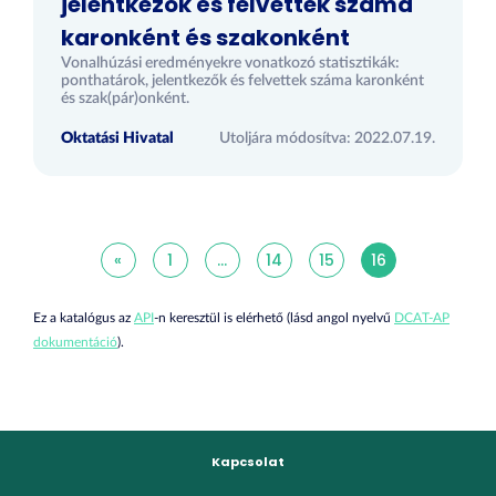
jelentkezők és felvettek száma
karonként és szakonként
Vonalhúzási eredményekre vonatkozó statisztikák:
ponthatárok, jelentkezők és felvettek száma karonként
és szak(pár)onként.
Oktatási Hivatal
Utoljára módosítva: 2022.07.19.
«
1
...
14
15
16
Ez a katalógus az
API
-n keresztül is elérhető (lásd angol nyelvű
DCAT-AP
dokumentáció
).
Kapcsolat