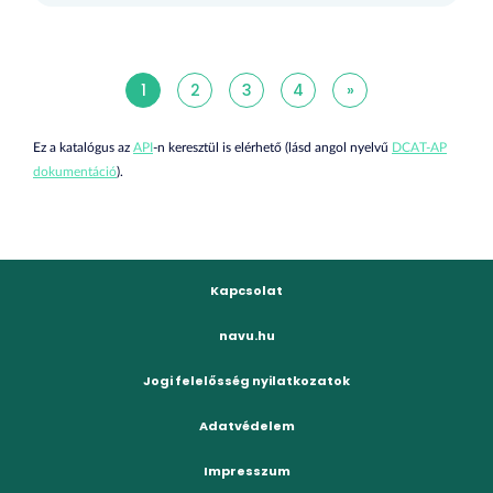
1
2
3
4
»
Ez a katalógus az
API
-n keresztül is elérhető (lásd angol nyelvű
DCAT-AP
dokumentáció
).
Kapcsolat
navu.hu
Jogi felelősség nyilatkozatok
Adatvédelem
Impresszum