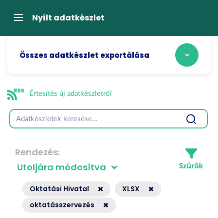
Tartalom
átugrása
Navigáció
Nyílt adatkészlet
Összes adatkészlet exportálása
Értesítés új adatkészletről
Rendezés
Oktatási Hivatal
XLSX
oktatásszervezés