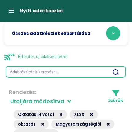
Tartalom
átugrása
Navigáció
Nyílt adatkészlet
Összes adatkészlet exportálása
Értesítés új adatkészletről
Rendezés
Oktatási Hivatal
XLSX
oktatás
Magyarország régiói