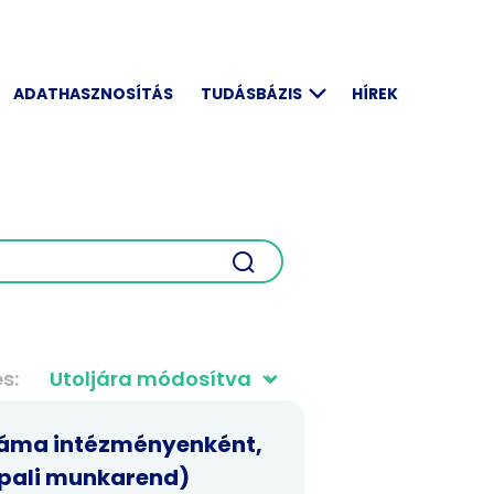
ADATHASZNOSÍTÁS
TUDÁSBÁZIS
HÍREK
és
száma intézményenként,
ppali munkarend)