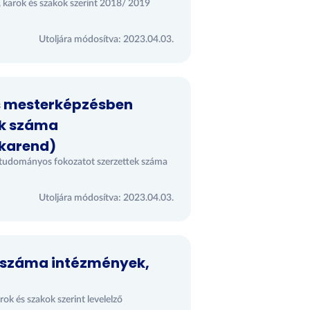
, karok és szakok szerint 2018/ 2019
Utoljára módosítva: 2023.04.03.
és mesterképzésben
ek száma
nkarend)
 tudományos fokozatot szerzettek száma
Utoljára módosítva: 2023.04.03.
k száma intézmények,
ok és szakok szerint levelelző