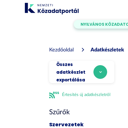
Tartalom
átugrása
NYILVÁNOS KÖZADAT
Kezdőoldal
Adatkészletek
Összes
adatkészlet
exportálása
Értesítés új adatkészletről
Szűrők
Szervezetek