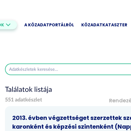
OK
A KÖZADATPORTÁLRÓL
KÖZADATKATASZTER
Találatok listája
Rendez
551 adatkészlet
2013. évben végzettséget szerzettek 
karonként és képzési szintenként (Na