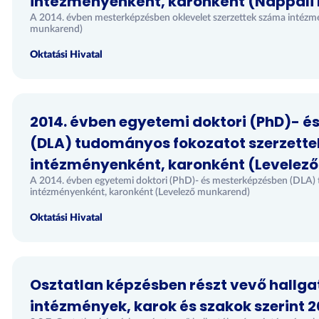
intézményenként, karonként (Nappali
A 2014. évben mesterképzésben oklevelet szerzettek száma intézm
munkarend)
Oktatási Hivatal
2014. évben egyetemi doktori (PhD)- 
(DLA) tudományos fokozatot szerzett
intézményenként, karonként (Levelez
A 2014. évben egyetemi doktori (PhD)- és mesterképzésben (DLA)
intézményenként, karonként (Levelező munkarend)
Oktatási Hivatal
Osztatlan képzésben részt vevő hallg
intézmények, karok és szakok szerint 2