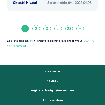
Oktatási Hivatal
Utoljára módosítva: 2023.04.03.
1
2
3
...
28
»
Ez a katalógus az
API
-n keresztül is elérhető (lásd angol nyelvű
DCAT-AP
dokumentáció
).
Kapcsolat
navu.hu
Jogi felelősség nyilatkozatok
Adatvédelem