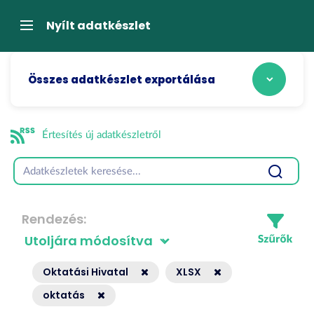
Tartalom
átugrása
Navigáció
Nyílt adatkészlet
Összes adatkészlet exportálása
Értesítés új adatkészletről
Rendezés
Oktatási Hivatal
XLSX
oktatás