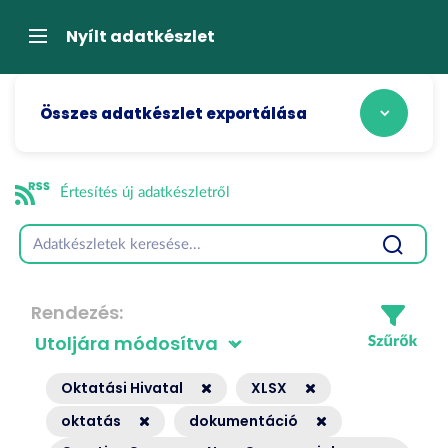
Tartalom
átugrása
Navigáció
Nyílt adatkészlet
Összes adatkészlet exportálása
Értesítés új adatkészletről
Rendezés
Oktatási Hivatal
XLSX
oktatás
dokumentáció