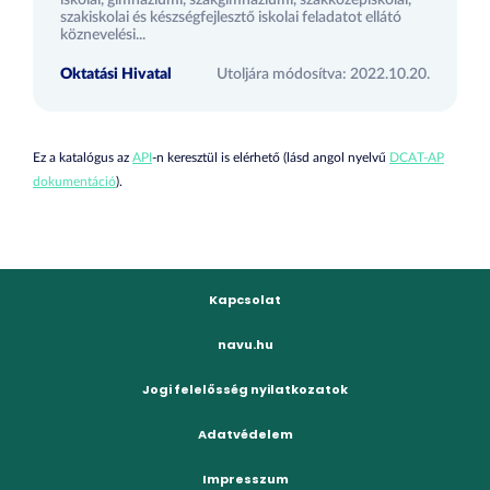
iskolai, gimnáziumi, szakgimnáziumi, szakközépiskolai,
szakiskolai és készségfejlesztő iskolai feladatot ellátó
köznevelési...
Oktatási Hivatal
Utoljára módosítva: 2022.10.20.
Ez a katalógus az
API
-n keresztül is elérhető (lásd angol nyelvű
DCAT-AP
dokumentáció
).
Kapcsolat
navu.hu
Jogi felelősség nyilatkozatok
Adatvédelem
Impresszum