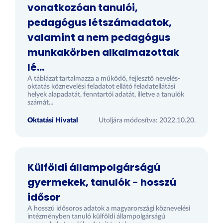
vonatkozóan tanulói,
pedagógus létszámadatok,
valamint a nem pedagógus
munkakörben alkalmazottak
lé...
A táblázat tartalmazza a működő, fejlesztő nevelés-
oktatás köznevelési feladatot ellátó feladatellátási
helyek alapadatát, fenntartói adatát, illetve a tanulók
számát...
Oktatási Hivatal
Utoljára módosítva: 2022.10.20.
Külföldi állampolgárságú
gyermekek, tanulók - hosszú
idősor
A hosszú idősoros adatok a magyarországi köznevelési
intézményben tanuló külföldi állampolgárságú