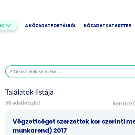
OK
A KÖZADATPORTÁLRÓL
KÖZADATKATASZTER
Találatok listája
Rendez
58 adatkészlet
Végzettséget szerzettek kor szerinti m
munkarend) 2017