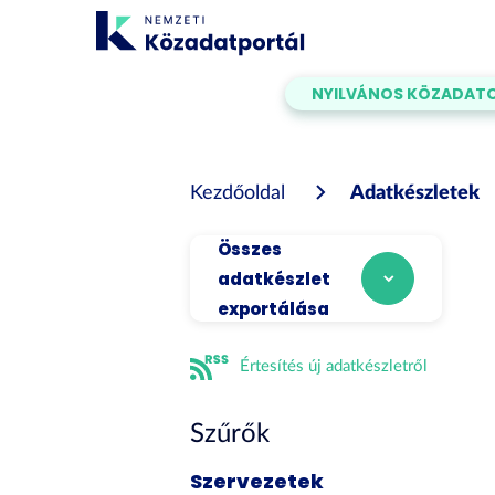
Tartalom
átugrása
NYILVÁNOS KÖZADAT
Kezdőoldal
Adatkészletek
Összes
adatkészlet
exportálása
Értesítés új adatkészletről
Szűrők
Szervezetek