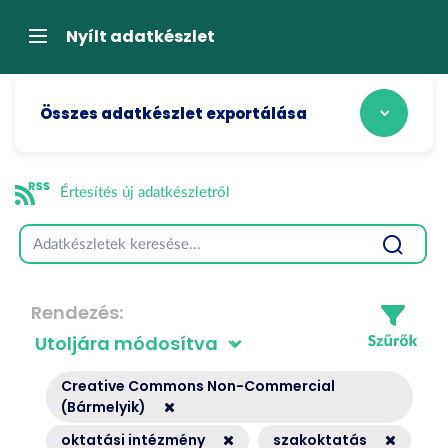
Tartalom
átugrása
Navigáció
Nyílt adatkészlet
Összes adatkészlet exportálása
Értesítés új adatkészletről
Rendezés
Creative Commons Non-Commercial
(Bármelyik)
oktatási intézmény
szakoktatás