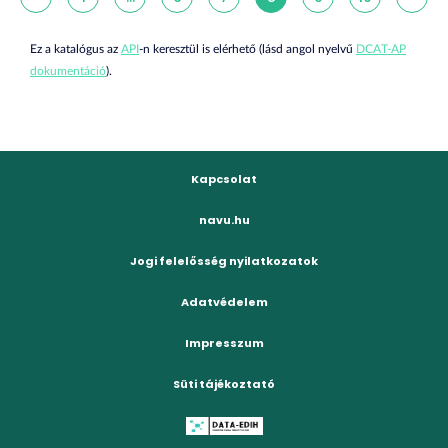
Ez a katalógus az
API
-n keresztül is elérhető (lásd angol nyelvű
DCAT-AP
dokumentáció
).
Kapcsolat
navu.hu
Jogi felelősség nyilatkozatok
Adatvédelem
Impresszum
Süti tájékoztató