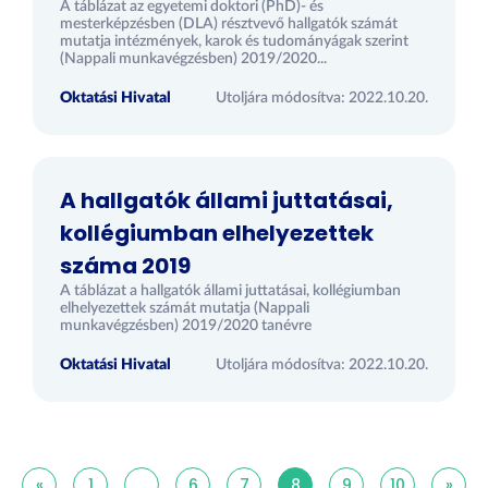
A táblázat az egyetemi doktori (PhD)- és
mesterképzésben (DLA) résztvevő hallgatók számát
mutatja intézmények, karok és tudományágak szerint
(Nappali munkavégzésben) 2019/2020...
Oktatási Hivatal
Utoljára módosítva: 2022.10.20.
A hallgatók állami juttatásai,
kollégiumban elhelyezettek
száma 2019
A táblázat a hallgatók állami juttatásai, kollégiumban
elhelyezettek számát mutatja (Nappali
munkavégzésben) 2019/2020 tanévre
Oktatási Hivatal
Utoljára módosítva: 2022.10.20.
«
1
...
6
7
8
9
10
»