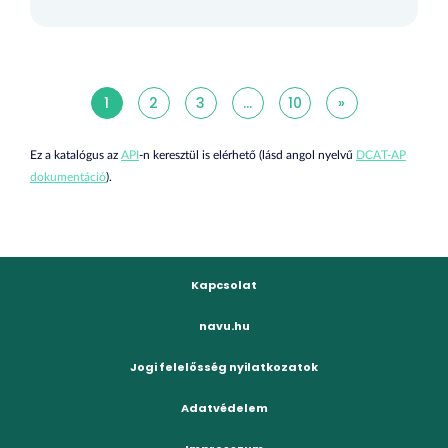
1
2
3
...
10
»
Ez a katalógus az
API
-n keresztül is elérhető (lásd angol nyelvű
DCAT-AP
dokumentáció
).
Kapcsolat
navu.hu
Jogi felelősség nyilatkozatok
Adatvédelem