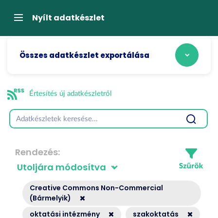
Tartalom
átugrása
Navigáció
Nyílt adatkészlet
Összes adatkészlet exportálása
Értesítés új adatkészletről
Rendezés
Creative Commons Non-Commercial
(Bármelyik)
oktatási intézmény
szakoktatás