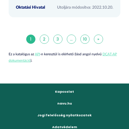
Oktatási Hivatal
Utoljára módosítva: 2022.10.20.
1
2
3
...
10
»
Ez a katalógus az
API
-n keresztül is elérhető (lásd angol nyelvű
DCAT-AP
dokumentáció
).
Kapcsolat
navu.hu
Jogi felelősség nyilatkozatok
Adatvédelem