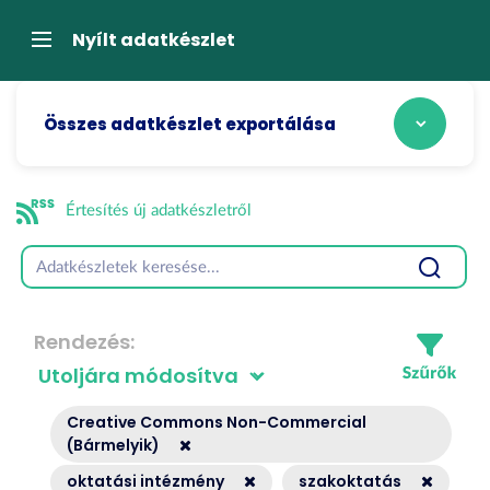
Tartalom
átugrása
Navigáció
Nyílt adatkészlet
Összes adatkészlet exportálása
Értesítés új adatkészletről
Rendezés
Creative Commons Non-Commercial
(Bármelyik)
oktatási intézmény
szakoktatás