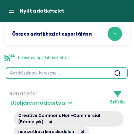
Tartalom
átugrása
Navigáció
Nyílt adatkészlet
Összes adatkészlet exportálása
Értesítés új adatkészletről
Rendezés
Creative Commons Non-Commercial
(Bármelyik)
nemzetközi kereskedelem