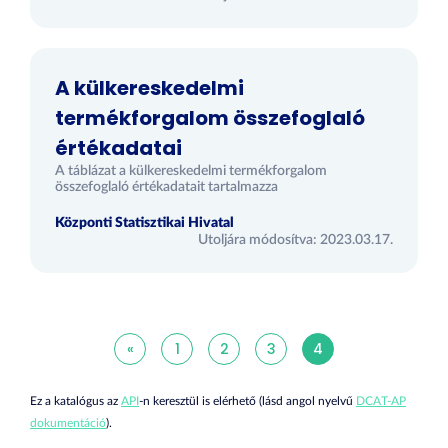
A külkereskedelmi
termékforgalom összefoglaló
értékadatai
A táblázat a külkereskedelmi termékforgalom
összefoglaló értékadatait tartalmazza
Központi Statisztikai Hivatal
Utoljára módosítva: 2023.03.17.
«
1
2
3
4
Ez a katalógus az
API
-n keresztül is elérhető (lásd angol nyelvű
DCAT-AP
dokumentáció
).