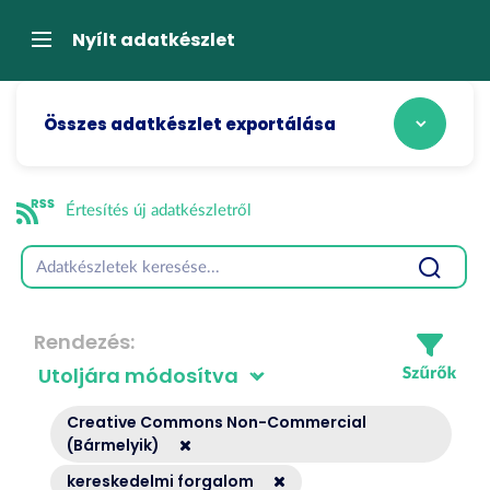
Tartalom
átugrása
Navigáció
Nyílt adatkészlet
Összes adatkészlet exportálása
Értesítés új adatkészletről
Rendezés
Creative Commons Non-Commercial
(Bármelyik)
kereskedelmi forgalom