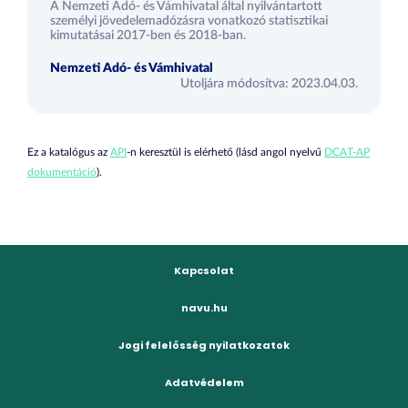
A Nemzeti Adó- és Vámhivatal által nyilvántartott
személyi jövedelemadózásra vonatkozó statisztikai
kimutatásai 2017-ben és 2018-ban.
Nemzeti Adó- és Vámhivatal
Utoljára módosítva: 2023.04.03.
Ez a katalógus az
API
-n keresztül is elérhető (lásd angol nyelvű
DCAT-AP
dokumentáció
).
Kapcsolat
navu.hu
Jogi felelősség nyilatkozatok
Adatvédelem