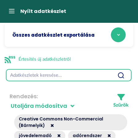
Tartalom
átugrása
Navigáció
Nyílt adatkészlet
Összes adatkészlet exportálása
Értesítés új adatkészletről
Rendezés
Creative Commons Non-Commercial
(Bármelyik)
jövedelemadó
adórendszer