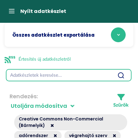
Tartalom
átugrása
Navigáció
Nyílt adatkészlet
Összes adatkészlet exportálása
Értesítés új adatkészletről
Rendezés
Creative Commons Non-Commercial
(Bármelyik)
adórendszer
végrehajtó szerv