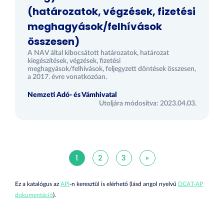
(határozatok, végzések, fizetési
meghagyások/felhívások
összesen)
A NAV által kibocsátott határozatok, határozat
kiegészítések, végzések, fizetési
meghagyások/felhívások, feljegyzett döntések összesen,
a 2017. évre vonatkozóan.
Nemzeti Adó- és Vámhivatal
Utoljára módosítva: 2023.04.03.
1
2
3
»
Ez a katalógus az
API
-n keresztül is elérhető (lásd angol nyelvű
DCAT-AP
dokumentáció
).