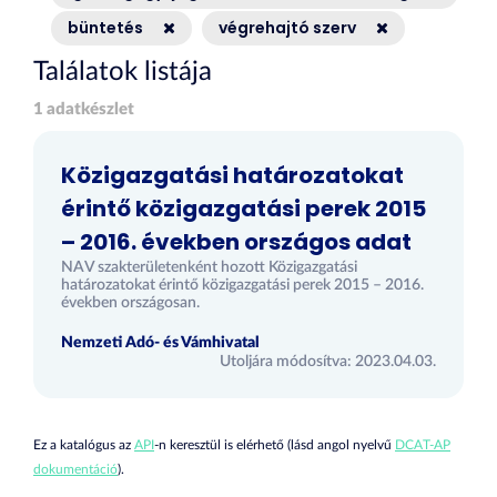
büntetés
végrehajtó szerv
Találatok listája
1 adatkészlet
Közigazgatási határozatokat
érintő közigazgatási perek 2015
– 2016. években országos adat
NAV szakterületenként hozott Közigazgatási
határozatokat érintő közigazgatási perek 2015 – 2016.
években országosan.
Nemzeti Adó- és Vámhivatal
Utoljára módosítva: 2023.04.03.
Ez a katalógus az
API
-n keresztül is elérhető (lásd angol nyelvű
DCAT-AP
dokumentáció
).