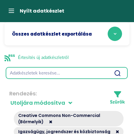
Tartalom
átugrása
Navigáció
Nyílt adatkészlet
Összes adatkészlet exportálása
Értesítés új adatkészletről
Rendezés
Creative Commons Non-Commercial
(Bármelyik)
Igazságügy, jogrendszer és közbiztonság