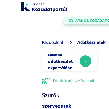
Tartalom
átugrása
NYILVÁNOS KÖZADAT
Kezdőoldal
Adatkészletek
Összes
adatkészlet
exportálása
Értesítés új adatkészletről
Szűrők
Szervezetek