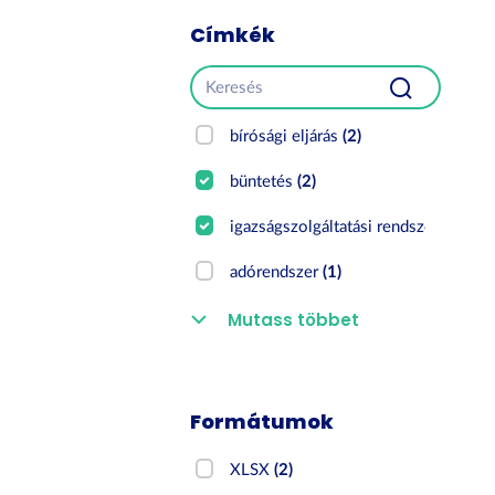
Címkék
bírósági eljárás
(2)
büntetés
(2)
igazságszolgáltatási rendszer
(2)
adórendszer
(1)
Mutass többet
Formátumok
XLSX
(2)