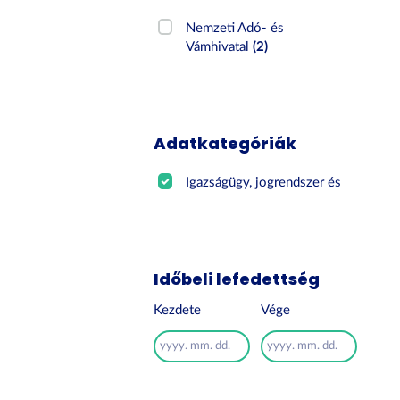
Nemzeti Adó- és
Vámhivatal
(2)
Adatkategóriák
Igazságügy, jogrendszer és ...
(2)
Időbeli lefedettség
Kezdete
Vége