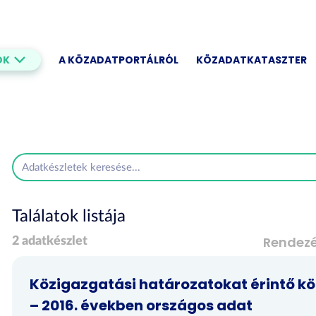
OK
A KÖZADATPORTÁLRÓL
KÖZADATKATASZTER
Találatok listája
Rendez
2 adatkészlet
Közigazgatási határozatokat érintő kö
– 2016. években országos adat