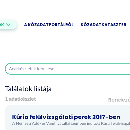
OK
A KÖZADATPORTÁLRÓL
KÖZADATKATASZTER
Találatok listája
Rendez
1 adatkészlet
Kúria felülvizsgálati perek 2017-ben
A Nemzeti Adó- és Vámhivatallal szemben indított Kúria felülvizsgá