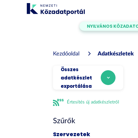
Tartalom
átugrása
NYILVÁNOS KÖZADAT
Kezdőoldal
Adatkészletek
Összes
adatkészlet
exportálása
Értesítés új adatkészletről
Szűrők
Szervezetek