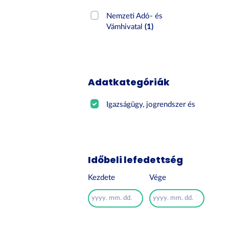
Nemzeti Adó- és
Vámhivatal
(1)
Adatkategóriák
Igazságügy, jogrendszer és ...
(1)
Időbeli lefedettség
Kezdete
Vége