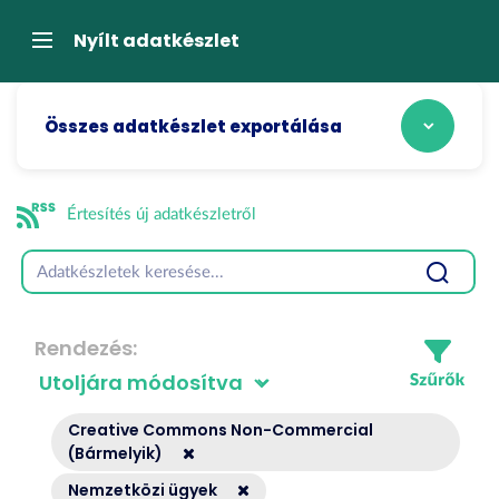
Tartalom
átugrása
Navigáció
Nyílt adatkészlet
Összes adatkészlet exportálása
Értesítés új adatkészletről
Rendezés
Creative Commons Non-Commercial
(Bármelyik)
Nemzetközi ügyek