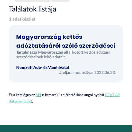
Találatok listája
1 adatkészlet
Magyarország kettős
adóztatásáról szóló szerződései
Tartalmazza Magyarország által kötött kettős adózási
szerződéseinek leíró adatait.
Nemzeti Adó- és Vámhivatal
Utoljára módosítva: 2022.06.23.
Ez a katalógus az
API
-n keresztül is elérhető (lásd angol nyelvű
DCAT-AP
dokumentáció
).