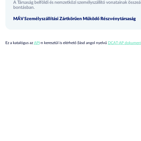
A Társaság belföldi és nemzetközi személyszállító vonatainak összeál
bontásban.
MÁV Személyszállítási Zártkörűen Működő Részvénytársaság
Ez a katalógus az
API
-n keresztül is elérhető (lásd angol nyelvű
DCAT-AP dokument