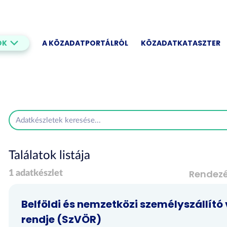
OK
A KÖZADATPORTÁLRÓL
KÖZADATKATASZTER
Találatok listája
Rendez
1 adatkészlet
Belföldi és nemzetközi személyszállító 
rendje (SzVÖR)