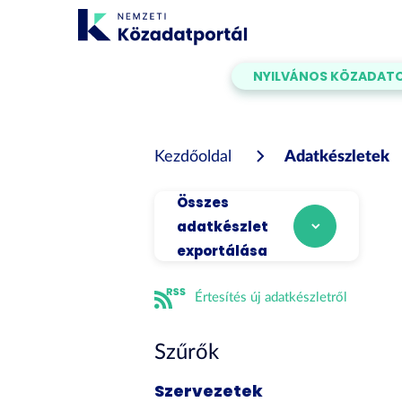
Tartalom
átugrása
NYILVÁNOS KÖZADAT
Kezdőoldal
Adatkészletek
Összes
adatkészlet
exportálása
Értesítés új adatkészletről
Szűrők
Szervezetek