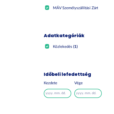
MÁV Személyszállítási Zártk...
(1)
Adatkategóriák
Közlekedés
(1)
Időbeli lefedettség
Kezdete
Vége