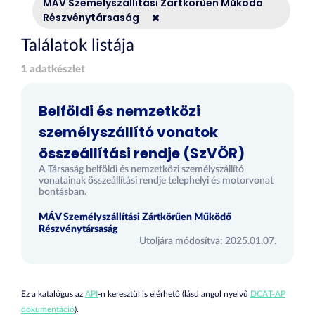
MÁV Személyszállítási Zártkörűen Működő
Részvénytársaság
Találatok listája
1 adatkészlet
Belföldi és nemzetközi
személyszállító vonatok
összeállítási rendje (SzVÖR)
A Társaság belföldi és nemzetközi személyszállító
vonatainak összeállítási rendje telephelyi és motorvonat
bontásban.
MÁV Személyszállítási Zártkörűen Működő
Részvénytársaság
Utoljára módosítva: 2025.01.07.
Ez a katalógus az
API
-n keresztül is elérhető (lásd angol nyelvű
DCAT-AP
dokumentáció
).