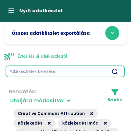
Tartalom
átugrása
Navigáció
Nyílt adatkészlet
Összes adatkészlet exportálása
Értesítés új adatkészletről
Rendezés
Creative Commons Attribution
Közlekedés
közlekedési mód